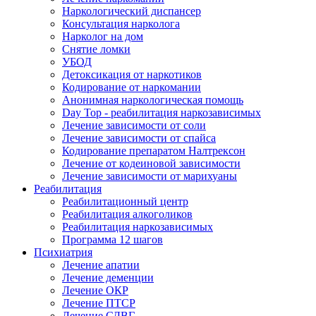
Наркологический диспансер
Консультация нарколога
Нарколог на дом
Снятие ломки
УБОД
Детоксикация от наркотиков
Кодирование от наркомании
Анонимная наркологическая помощь
Day Top - реабилитация наркозависимых
Лечение зависимости от соли
Лечение зависимости от спайса
Кодирование препаратом Налтрексон
Лечение от кодеиновой зависимости
Лечение зависимости от марихуаны
Реабилитация
Реабилитационный центр
Реабилитация алкоголиков
Реабилитация наркозависимых
Программа 12 шагов
Психиатрия
Лечение апатии
Лечение деменции
Лечение ОКР
Лечение ПТСР
Лечение СДВГ