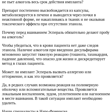
не пьет алкоголь весь срок действия импланта?
Препарат постепенно высвобождается из капсулы,
метаболизируется в печени и выводится через почки в
неактивной форме, не накапливаясь в тканях и не оказывая
токсического эффекта при отсутствии этанола.
Почему перед вшиванием Эспераль обязательно делают пробу
на алкоголь?
Чтобы убедиться, что в крови пациента нет даже следов
этанола. Наличие алкоголя при введении дисульфирама
мгновенно запустит тяжелую реакцию (тошнота, тахикардия,
падение давления), что опасно для жизни и дискредитирует
метод в глазах пациента.
Может ли имплант Эспераль вызвать аллергию или
отторжение, и как это проявляется?
Да, в редких случаях возможна реакция на полимерную
оболочку или вспомогательные вещества. Проявляется
локальным воспалением, зудом, уплотнением или нагноением
в месте вшивания. В такой ситуации имплант необходимо
удалить.
Наши специалисты в Наро-Фоминске