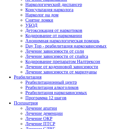
Наркологический диспансер
Консультация нарколога
Нарколог на дом
Снятие ломки
УБОД
Детоксикация от наркотиков
Кодирование от наркомании
Анонимная наркологическая помощь
Day Top - реабилитация наркозависимых
Лечение зависимости от соли
Лечение зависимости от спайса
Кодирование препаратом Налтрексон
Лечение от кодеиновой зависимости
Лечение зависимости от марихуаны
Реабилитация
Реабилитационный центр
Реабилитация алкоголиков
Реабилитация наркозависимых
Программа 12 шагов
Психиатрия
Лечение апатии
Лечение деменции
Лечение ОКР
Лечение ПТСР
Лечение СДВГ