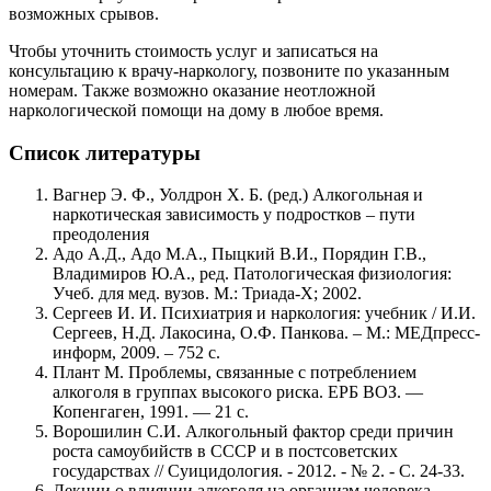
возможных срывов.
Чтобы уточнить стоимость услуг и записаться на
консультацию к врачу-наркологу, позвоните по указанным
номерам. Также возможно оказание неотложной
наркологической помощи на дому в любое время.
Список литературы
Вагнер Э. Ф., Уолдрон X. Б. (ред.) Алкогольная и
наркотическая зависимость у подростков – пути
преодоления
Адо А.Д., Адо М.А., Пыцкий В.И., Порядин Г.В.,
Владимиров Ю.А., ред. Патологическая физиология:
Учеб. для мед. вузов. М.: Триада-Х; 2002.
Сергеев И. И. Психиатрия и наркология: учебник / И.И.
Сергеев, Н.Д. Лакосина, О.Ф. Панкова. – М.: МЕДпресс-
информ, 2009. – 752 с.
Плант М. Проблемы, связанные с потреблением
алкоголя в группах высокого риска. ЕРБ ВОЗ. —
Копенгаген, 1991. — 21 с.
Ворошилин С.И. Алкогольный фактор среди причин
роста самоубийств в СССР и в постсоветских
государствах // Суицидология. - 2012. - № 2. - С. 24-33.
Лекции о влиянии алкоголя на организм человека.