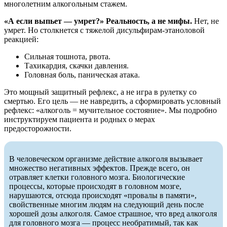
многолетним алкогольным стажем.
«А если выпьет — умрет?» Реальность, а не мифы.
Нет, не
умрет. Но столкнется с тяжелой дисульфирам-этаноловой
реакцией:
Сильная тошнота, рвота.
Тахикардия, скачки давления.
Головная боль, паническая атака.
Это мощный защитный рефлекс, а не игра в рулетку со
смертью. Его цель — не навредить, а сформировать условный
рефлекс: «алкоголь = мучительное состояние». Мы подробно
инструктируем пациента и родных о мерах
предосторожности.
В человеческом организме действие алкоголя вызывает
множество негативных эффектов. Прежде всего, он
отравляет клетки головного мозга. Биологические
процессы, которые происходят в головном мозге,
нарушаются, отсюда происходят «провалы в памяти»,
свойственные многим людям на следующий день после
хорошей дозы алкоголя. Самое страшное, что вред алкоголя
для головного мозга — процесс необратимый, так как