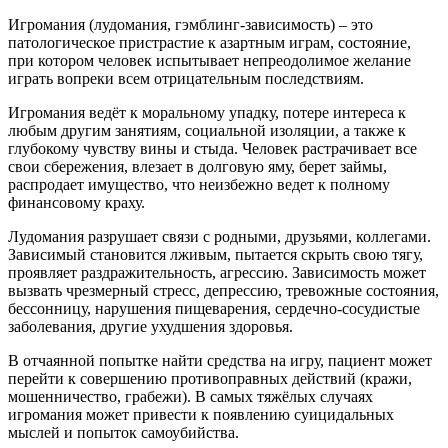
Игромания (лудомания, гэмблинг-зависимость) – это
патологическое пристрастие к азартным играм, состояние,
при котором человек испытывает непреодолимое желание
играть вопреки всем отрицательным последствиям.
Игромания ведёт к моральному упадку, потере интереса к
любым другим занятиям, социальной изоляции, а также к
глубокому чувству вины и стыда. Человек растрачивает все
свои сбережения, влезает в долговую яму, берет займы,
распродает имущество, что неизбежно ведет к полному
финансовому краху.
Лудомания разрушает связи с родными, друзьями, коллегами.
Зависимый становится лживым, пытается скрыть свою тягу,
проявляет раздражительность, агрессию. Зависимость может
вызвать чрезмерный стресс, депрессию, тревожные состояния,
бессонницу, нарушения пищеварения, сердечно-сосудистые
заболевания, другие ухудшения здоровья.
В отчаянной попытке найти средства на игру, пациент может
перейти к совершению противоправных действий (кражи,
мошенничество, грабежи). В самых тяжёлых случаях
игромания может привести к появлению суицидальных
мыслей и попыток самоубийства.