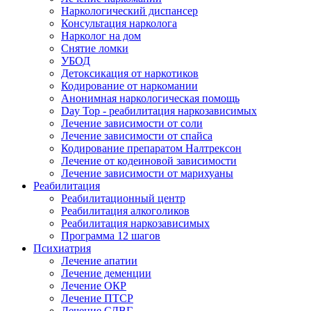
Наркологический диспансер
Консультация нарколога
Нарколог на дом
Снятие ломки
УБОД
Детоксикация от наркотиков
Кодирование от наркомании
Анонимная наркологическая помощь
Day Top - реабилитация наркозависимых
Лечение зависимости от соли
Лечение зависимости от спайса
Кодирование препаратом Налтрексон
Лечение от кодеиновой зависимости
Лечение зависимости от марихуаны
Реабилитация
Реабилитационный центр
Реабилитация алкоголиков
Реабилитация наркозависимых
Программа 12 шагов
Психиатрия
Лечение апатии
Лечение деменции
Лечение ОКР
Лечение ПТСР
Лечение СДВГ