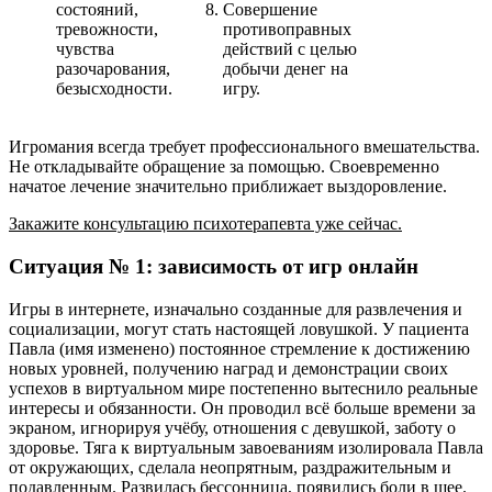
состояний,
Совершение
тревожности,
противоправных
чувства
действий с целью
разочарования,
добычи денег на
безысходности.
игру.
Игромания всегда требует профессионального вмешательства.
Не откладывайте обращение за помощью. Своевременно
начатое лечение значительно приближает выздоровление.
Закажите консультацию психотерапевта уже сейчас.
Ситуация № 1: зависимость от игр онлайн
Игры в интернете, изначально созданные для развлечения и
социализации, могут стать настоящей ловушкой. У пациента
Павла (имя изменено) постоянное стремление к достижению
новых уровней, получению наград и демонстрации своих
успехов в виртуальном мире постепенно вытеснило реальные
интересы и обязанности. Он проводил всё больше времени за
экраном, игнорируя учёбу, отношения с девушкой, заботу о
здоровье. Тяга к виртуальным завоеваниям изолировала Павла
от окружающих, сделала неопрятным, раздражительным и
подавленным. Развилась бессонница, появились боли в шее.