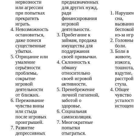
нервозности
предназначенных
или агрессии
для других нужд,
при попытках
ради
Нарушен
прекратить
финансирования
сна,
играть.
игровой
вызванны
Невозможность
деятельности.
беспокой
остановиться,
Прибегание к
из-за игр
даже понеся
займам, продажа
Головные
существенные
имущества для
боли.
убытки.
поддержания
Боли в
Отрицание или
своей привычки.
животе,
умаление
Склонность к
изжога,
серьёзности
обману
тошнота,
проблемы,
относительно
вздутие,
сокрытие
своей игровой
расстройс
игровой
активности.
стула.
деятельности
Пренебрежение
Общее
от близких.
личной гигиеной,
чувство
Переживание
заботой о
усталости
чувства вины
здоровье.
истощени
или стыда
Социальная
после игровых
самоизоляция.
проигрышей.
Многократные
Развитие
попытки
депрессивных
отыграться.