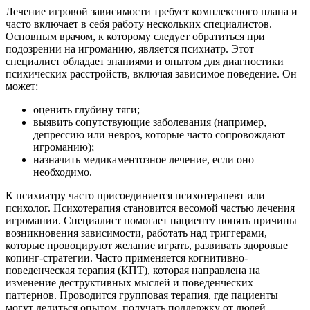
Лечение игровой зависимости требует комплексного плана и
часто включает в себя работу нескольких специалистов.
Основным врачом, к которому следует обратиться при
подозрении на игроманию, является психиатр. Этот
специалист обладает знаниями и опытом для диагностики
психических расстройств, включая зависимое поведение. Он
может:
оценить глубину тяги;
выявить сопутствующие заболевания (например,
депрессию или невроз, которые часто сопровождают
игроманию);
назначить медикаментозное лечение, если оно
необходимо.
К психиатру часто присоединяется психотерапевт или
психолог. Психотерапия становится весомой частью лечения
игромании. Специалист помогает пациенту понять причины
возникновения зависимости, работать над триггерами,
которые провоцируют желание играть, развивать здоровые
копинг-стратегии. Часто применяется когнитивно-
поведенческая терапия (КПТ), которая направлена на
изменение деструктивных мыслей и поведенческих
паттернов. Проводится групповая терапия, где пациенты
могут делиться опытом, получать поддержку от людей,