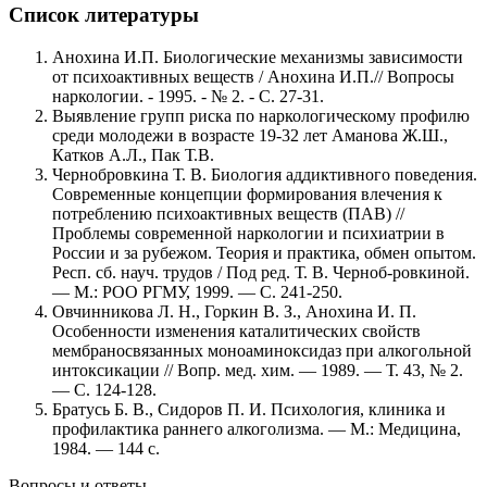
Список литературы
Анохина И.П. Биологические механизмы зависимости
от психоактивных веществ / Анохина И.П.// Вопросы
наркологии. - 1995. - № 2. - С. 27-31.
Выявление групп риска по наркологическому профилю
среди молодежи в возрасте 19-32 лет Аманова Ж.Ш.,
Катков А.Л., Пак Т.В.
Чернобровкина Т. В. Биология аддиктивного поведения.
Современные концепции формирования влечения к
потреблению психоактивных веществ (ПАВ) //
Проблемы современной наркологии и психиатрии в
России и за рубежом. Теория и практика, обмен опытом.
Респ. сб. науч. трудов / Под ред. Т. В. Черноб-ровкиной.
— М.: РОО РГМУ, 1999. — С. 241-250.
Овчинникова Л. Н., Горкин В. З., Анохина И. П.
Особенности изменения каталитических свойств
мембраносвязанных моноаминоксидаз при алкогольной
интоксикации // Вопр. мед. хим. — 1989. — Т. 43, № 2.
— С. 124-128.
Братусь Б. В., Сидоров П. И. Психология, клиника и
профилактика раннего алкоголизма. — М.: Медицина,
1984. — 144 с.
Вопросы и ответы