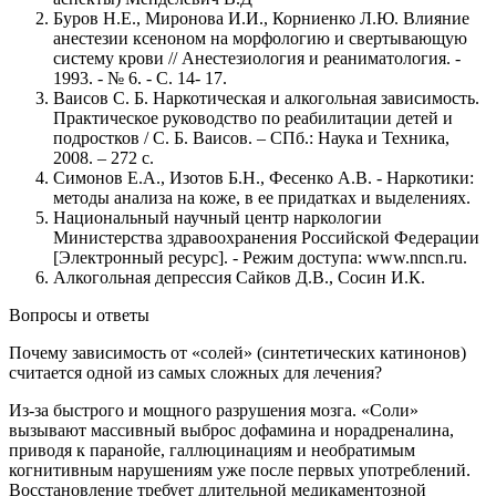
Буров Н.Е., Миронова И.И., Корниенко Л.Ю. Влияние
анестезии ксеноном на морфологию и свертывающую
систему крови // Анестезиология и реаниматология. -
1993. - № 6. - С. 14- 17.
Ваисов С. Б. Наркотическая и алкогольная зависимость.
Практическое руководство по реабилитации детей и
подростков / С. Б. Ваисов. – СПб.: Наука и Техника,
2008. – 272 с.
Симонов Е.А., Изотов Б.Н., Фесенко А.В. - Наркотики:
методы анализа на коже, в ее придатках и выделениях.
Национальный научный центр наркологии
Министерства здравоохранения Российской Федерации
[Электронный ресурс]. - Режим доступа: www.nncn.ru.
Алкогольная депрессия Сайков Д.В., Сосин И.К.
Вопросы и ответы
Почему зависимость от «солей» (синтетических катинонов)
считается одной из самых сложных для лечения?
Из-за быстрого и мощного разрушения мозга. «Соли»
вызывают массивный выброс дофамина и норадреналина,
приводя к паранойе, галлюцинациям и необратимым
когнитивным нарушениям уже после первых употреблений.
Восстановление требует длительной медикаментозной