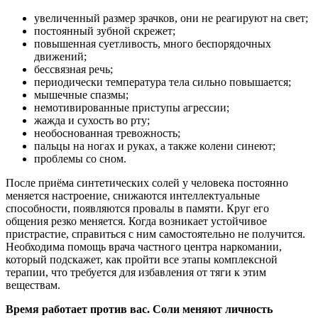
увеличенный размер зрачков, они не реагируют на свет;
постоянный зубной скрежет;
повышенная суетливость, много беспорядочных
движений;
бессвязная речь;
периодически температура тела сильно повышается;
мышечные спазмы;
немотивированные приступы агрессии;
жажда
и сухость во рту;
необоснованная тревожность;
пальцы на ногах и руках, а также колени синеют;
проблемы со сном.
После приёма синтетических солей у человека постоянно
меняется настроение, снижаются интеллектуальные
способности, появляются провалы в памяти. Круг его
общения резко меняется. Когда возникает устойчивое
пристрастие, справиться с ним самостоятельно не получится.
Необходима помощь врача частного центра наркомании,
который подскажет, как пройти все этапы комплексной
терапии, что требуется для избавления от тяги к этим
веществам.
Время работает против вас. Соли меняют личность