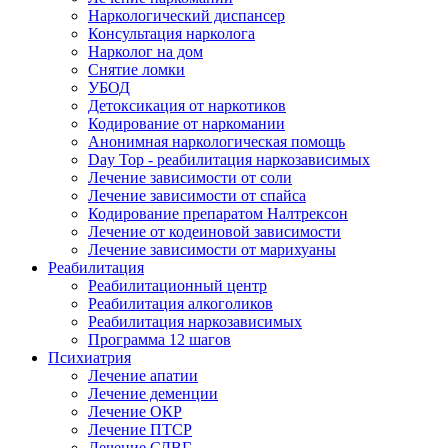
Наркологический диспансер
Консультация нарколога
Нарколог на дом
Снятие ломки
УБОД
Детоксикация от наркотиков
Кодирование от наркомании
Анонимная наркологическая помощь
Day Top - реабилитация наркозависимых
Лечение зависимости от соли
Лечение зависимости от спайса
Кодирование препаратом Налтрексон
Лечение от кодеиновой зависимости
Лечение зависимости от марихуаны
Реабилитация
Реабилитационный центр
Реабилитация алкоголиков
Реабилитация наркозависимых
Программа 12 шагов
Психиатрия
Лечение апатии
Лечение деменции
Лечение ОКР
Лечение ПТСР
Лечение СДВГ