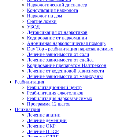
Наркологический диспансер
Консультация нарколога
Нарколог на дом
Снятие ломки
УБОД
Детоксикация от наркотиков
Кодирование от наркомании
Анонимная наркологическая помощь
Day Top - реабилитация наркозависимых
Лечение зависимости от соли
Лечение зависимости от спайса
Кодирование препаратом Налтрексон
Лечение от кодеиновой зависимости
Лечение зависимости от марихуаны
Реабилитация
Реабилитационный центр
Реабилитация алкоголиков
Реабилитация наркозависимых
Программа 12 шагов
Психиатрия
Лечение апатии
Лечение деменции
Лечение ОКР
Лечение ПТСР
Лечение СДВГ