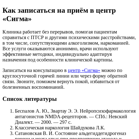
Как записаться на приём в центр
«Сигма»
Клиника работает без перерывов, помогая пациентам
справиться с ПТСР и другими психическими расстройствами,
в том числе, сопутствующими алкоголизмом, наркоманией.
Все услуги оказываются анонимно, врачи используют
эффективные методики, индивидуально адаптируя
назначения под особенности клинической картины.
Записаться на консультацию в
центр «Сигма»
можно по
круглосуточной горячей линии или через форму обратной
связи. Звоните, поможем вернуть покой, избавиться от
болезненных воспоминаний.
Список литературы
Беспалов А. Ю., Звартау Э. Э. Нейропсихофармакология
антагонистов NMDA-рецепторов. — СПб.: Невский
Диалект. — 2000. — 297 с.
Классическая наркология Шайдукова Л.К.
Сатановская В. И. Состояние альдегиддегидрогеназ
печени и мозга крыс при предпочтении этанола и