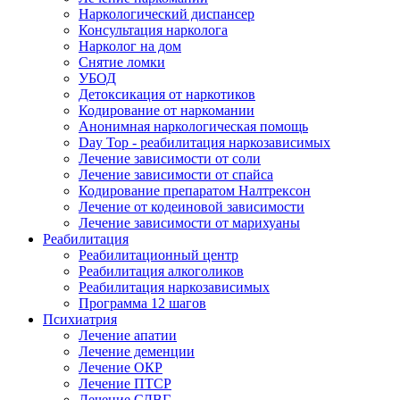
Наркологический диспансер
Консультация нарколога
Нарколог на дом
Снятие ломки
УБОД
Детоксикация от наркотиков
Кодирование от наркомании
Анонимная наркологическая помощь
Day Top - реабилитация наркозависимых
Лечение зависимости от соли
Лечение зависимости от спайса
Кодирование препаратом Налтрексон
Лечение от кодеиновой зависимости
Лечение зависимости от марихуаны
Реабилитация
Реабилитационный центр
Реабилитация алкоголиков
Реабилитация наркозависимых
Программа 12 шагов
Психиатрия
Лечение апатии
Лечение деменции
Лечение ОКР
Лечение ПТСР
Лечение СДВГ