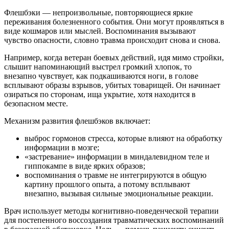
Флешбэки — непроизвольные, повторяющиеся яркие
переживания болезненного события. Они могут проявляться в
виде кошмаров или мыслей. Воспоминания вызывают
чувство опасности, словно травма происходит снова и снова.
Например, когда ветеран боевых действий, идя мимо стройки,
слышит напоминающий выстрел громкий хлопок, то
внезапно чувствует, как подкашиваются ноги, в голове
всплывают образы взрывов, убитых товарищей. Он начинает
озираться по сторонам, ища укрытие, хотя находится в
безопасном месте.
Механизм развития флешбэков включает:
выброс гормонов стресса, которые влияют на обработку
информации в мозге;
«застревание» информации в миндалевидном теле и
гиппокампе в виде ярких образов;
воспоминания о травме не интегрируются в общую
картину прошлого опыта, а потому всплывают
внезапно, вызывая сильные эмоциональные реакции.
Врач использует методы когнитивно-поведенческой терапии
для постепенного воссоздания травматических воспоминаний