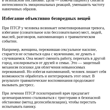
в безопасной обстановке. Цель — помочь пациенту снизить
интенсивность эмоциональных реакций, уменьшить частоту
навязчивых образов.
Избегание объективно безвредных вещей
При ПТСР у человека возникает немотивированная тревога,
избегание (сознательное или бессознательное) мест, людей,
мыслей, разговоров, напоминающих о травматическом
событии.
Например, женщина, пережившая сексуальное насилие,
старается не оставаться одна с мужчинами, не думать о
случившемся. Она может сменить работу, переехать в другой
город, изолироваться от друзей и семьи. Это — защитный
механизм психики для облегчения невыносимых
переживаний. Но избегая напоминаний, человек лишает себя
возможности обработать и интегрировать этот опыт. В
результате травматические воспоминания продолжают
вызывать дистресс.
При лечении ПТСР психотерапией врач предлагает
целенаправленно сталкиваться с триггерами в безопасной
обстановке (метод десенсибилизации), чтобы перестать
испытывать панику.