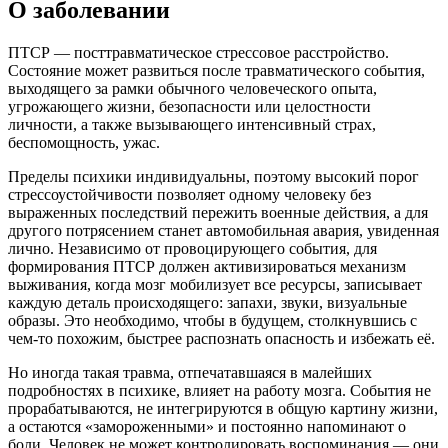
О заболевании
ПТСР — посттравматическое стрессовое расстройство.
Состояние может развиться после травматического события,
выходящего за рамки обычного человеческого опыта,
угрожающего жизни, безопасности или целостности
личности, а также вызывающего интенсивный страх,
беспомощность, ужас.
Пределы психики индивидуальны, поэтому высокий порог
стрессоустойчивости позволяет одному человеку без
выраженных последствий пережить военные действия, а для
другого потрясением станет автомобильная авария, увиденная
лично. Независимо от провоцирующего события, для
формирования ПТСР должен активизироваться механизм
выживания, когда мозг мобилизует все ресурсы, записывает
каждую деталь происходящего: запахи, звуки, визуальные
образы. Это необходимо, чтобы в будущем, столкнувшись с
чем-то похожим, быстрее распознать опасность и избежать её.
Но иногда такая травма, отпечатавшаяся в малейших
подробностях в психике, влияет на работу мозга. События не
прорабатываются, не интегрируются в общую картину жизни,
а остаются «замороженными» и постоянно напоминают о
боли. Человек не может контролировать воспоминания — они